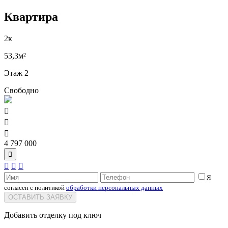
Квартира
2к
53,3м²
Этаж 2
Свободно



4 797 000




Я
согласен с политикой
обработки персональных данных
ОСТАВИТЬ ЗАЯВКУ
Добавить отделку под ключ