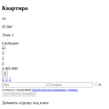
Квартира
1к
47,0м²
Этаж 1
Свободно



4 465 000




Я
согласен с политикой
обработки персональных данных
ОСТАВИТЬ ЗАЯВКУ
Добавить отделку под ключ