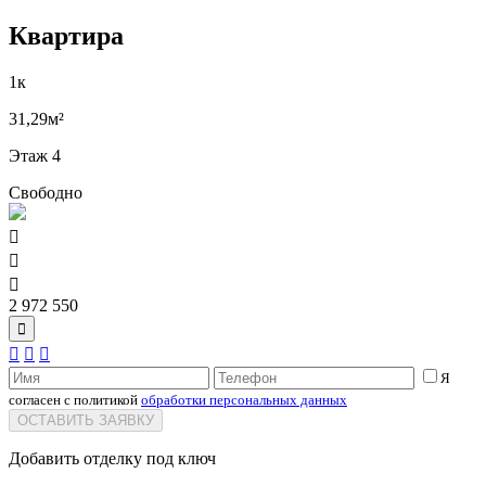
Квартира
1к
31,29м²
Этаж 4
Свободно



2 972 550




Я
согласен с политикой
обработки персональных данных
ОСТАВИТЬ ЗАЯВКУ
Добавить отделку под ключ