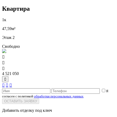
Квартира
1к
47,59м²
Этаж 2
Свободно



4 521 050




Я
согласен с политикой
обработки персональных данных
ОСТАВИТЬ ЗАЯВКУ
Добавить отделку под ключ