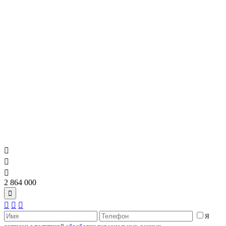



2 864 000




Я