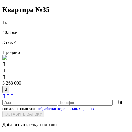
Квартира №35
1к
40,85м²
Этаж 4
Продано



3 268 000




Я
согласен с политикой
обработки персональных данных
ОСТАВИТЬ ЗАЯВКУ
Добавить отделку под ключ